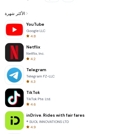
الأكثر شهرة
YouTube
Google LLC
4.8
Netflix
Netflix, Inc.
4.2
Telegram
Telegram FZ-LLC
4.3
TikTok
TikTok Pte. Ltd.
4.6
inDrive. Rides with fair fares
® SUOL INNOVATIONS LTD
4.9