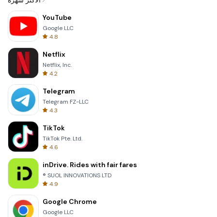
الأكثر شهرة
YouTube
Google LLC
4.8
Netflix
Netflix, Inc.
4.2
Telegram
Telegram FZ-LLC
4.3
TikTok
TikTok Pte. Ltd.
4.6
inDrive. Rides with fair fares
® SUOL INNOVATIONS LTD
4.9
Google Chrome
Google LLC