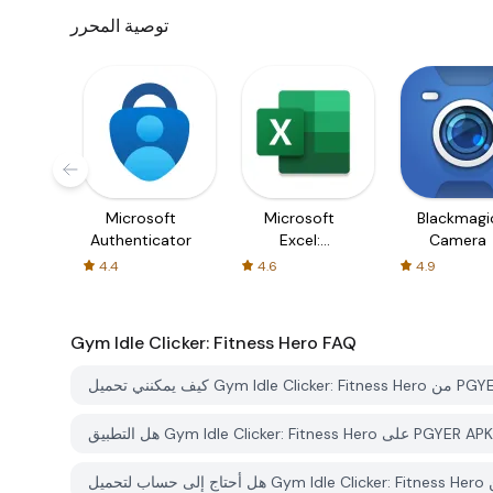
توصية المحرر
Microsoft
Microsoft
Blackmagi
Authenticator
Excel:
Camera
Spreadsheets
4.4
4.6
4.9
Gym Idle Clicker: Fitness Hero
FAQ