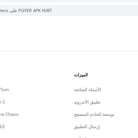
كيف يمكنني الإبلاغ عن مشكلة في Gym Idle Clicker: Fitness Hero على PGYER APK HUB؟
الميزات
الأسئلة الشائعة
g Tom
تطبيق الأندرويد
n 2
توسعة للخادم المتصفح
 The Chaos
إرسال التطبيق
ILE