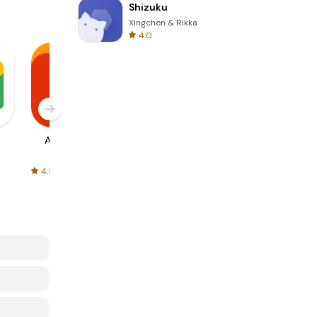
Shizuku
Xingchen & Rikka
4.0
AliExpress
Signal Private
Spotify - Music
Messenger
and Podcasts
4.5
4.3
4.6