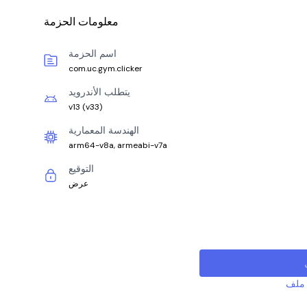
معلومات الحزمة
اسم الحزمة
com.uc.gym.clicker
يتطلب الأندرويد
v13
(
v33
)
الهندسة المعمارية
arm64-v8a, armeabi-v7a
التوقيع
عرض