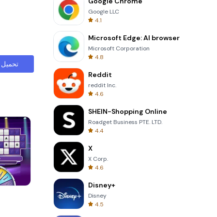
Google Chrome
Google LLC
4.1
Microsoft Edge: AI browser
Microsoft Corporation
4.8
تحميل
Reddit
reddit Inc.
4.6
SHEIN-Shopping Online
Roadget Business PTE. LTD.
4.4
X
X Corp.
4.6
Disney+
Garden Bloom
Disney
4.5