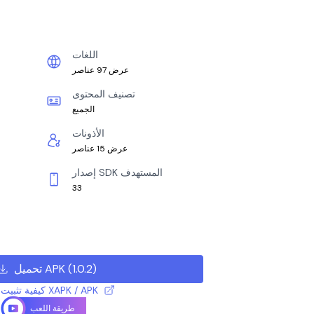
اللغات
عرض 97 عناصر
تصنيف المحتوى
الجميع
الأذونات
عرض 15 عناصر
إصدار SDK المستهدف
33
)
1.0.2
(
تحميل APK
كيفية تثبيت ملف XAPK / APK
طريقة اللعب