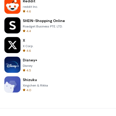
Reddit
reddit Inc.
4.6
SHEIN-Shopping Online
Roadget Business PTE. LTD.
4.4
X
X Corp.
4.6
Disney+
Disney
4.5
Shizuku
Xingchen & Rikka
4.0