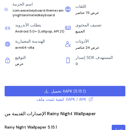
اسم الحزمة
اللغات
com.wave.keyboard.theme.rain
عرض 75 عناصر
ynightanimatedkeyboard
تصنيف المحتوى
يتطلب الأندرويد
الجميع
)
Lollipop, API 21
(
Android 5.0+
الأذونات
الهندسة المعمارية
عرض 24 عناصر
arm64-v8a
إصدار SDK المستهدف
التوقيع
0
عرض
)
5.15.1
(
تحميل XAPK
كيفية تثبيت ملف XAPK / APK
الإصدارات القديمة من Rainy Night Wallpaper
Rainy Night Wallpaper
5.15.1
تحميل