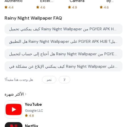
Authenticator
Excel:
Camera
by
Spreadsheets
AFTVnews
4.4
4.6
4.9
4.6
Rainy Night Wallpaper
FAQ
كيف يمكنني تحميل Rainy Night Wallpaper من PGYER APK HUB؟
هل التطبيق Rainy Night Wallpaper على PGYER APK HUB مجاني للتحميل؟
هل أحتاج إلى حساب لتحميل Rainy Night Wallpaper من PGYER APK HUB؟
كيف يمكنني الإبلاغ عن مشكلة في Rainy Night Wallpaper على PGYER APK HUB؟
لا
نعم
هل وجدت هذا مفيداً؟
الأكثر شهرة
YouTube
Google LLC
4.8
Netflix