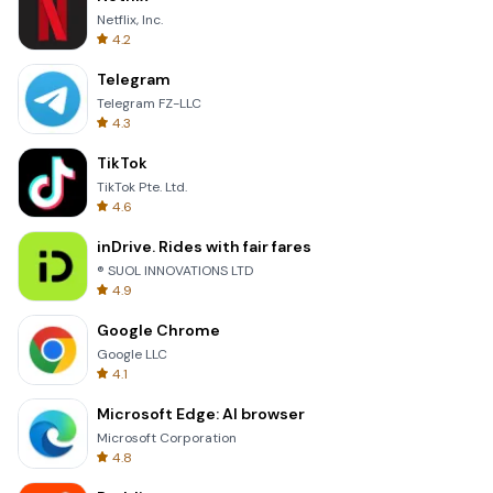
Netflix, Inc.
4.2
Telegram
Telegram FZ-LLC
4.3
TikTok
TikTok Pte. Ltd.
4.6
inDrive. Rides with fair fares
® SUOL INNOVATIONS LTD
4.9
Google Chrome
Google LLC
4.1
Microsoft Edge: AI browser
Microsoft Corporation
4.8