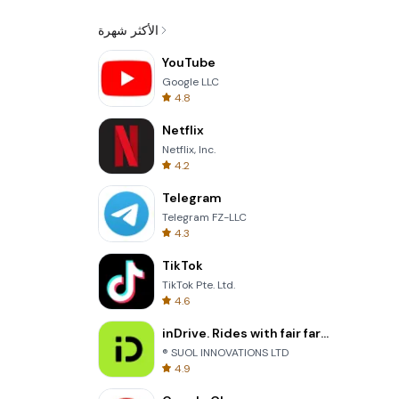
الأكثر شهرة
YouTube
Google LLC
4.8
Netflix
Netflix, Inc.
4.2
Telegram
Telegram FZ-LLC
4.3
TikTok
TikTok Pte. Ltd.
4.6
inDrive. Rides with fair fares
® SUOL INNOVATIONS LTD
4.9