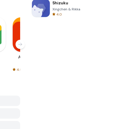
Shizuku
Xingchen & Rikka
4.0
AliExpress
Signal Private
Spotify - Music
Messenger
and Podcasts
4.5
4.3
4.6