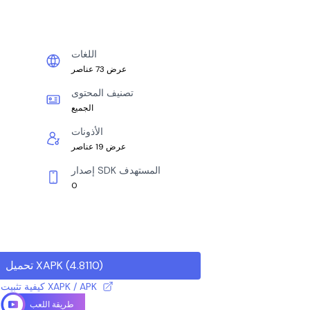
اللغات
عرض 73 عناصر
تصنيف المحتوى
الجميع
الأذونات
عرض 19 عناصر
إصدار SDK المستهدف
0
)
4.8110
(
تحميل XAPK
كيفية تثبيت ملف XAPK / APK
طريقة اللعب