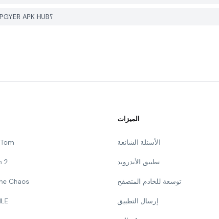
كيف يمكنني الإبلاغ عن مشكلة في Idle Dragon Princess على PGYER APK HUB؟
الميزات
الأسئلة الشائعة
g Tom
تطبيق الأندرويد
n 2
توسعة للخادم المتصفح
 The Chaos
إرسال التطبيق
ILE