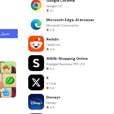
Google Chrome
Google LLC
4.1
Microsoft Edge: AI browser
Microsoft Corporation
4.8
تحميل
Reddit
reddit Inc.
4.6
SHEIN-Shopping Online
Roadget Business PTE. LTD.
4.4
X
X Corp.
4.6
Disney+
Tower Crash 3D
Disney
4.5