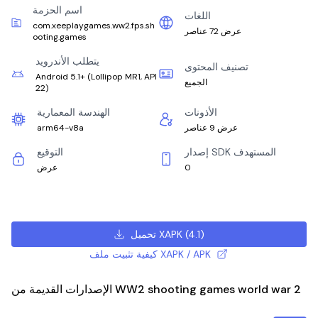
اسم الحزمة
اللغات
com.xeeplaygames.ww2.fps.sh
عرض 72 عناصر
ooting.games
يتطلب الأندرويد
تصنيف المحتوى
Android 5.1+
(
Lollipop MR1, API
الجميع
22
)
الأذونات
الهندسة المعمارية
عرض 9 عناصر
arm64-v8a
إصدار SDK المستهدف
التوقيع
0
عرض
)
4.1
(
تحميل XAPK
كيفية تثبيت ملف XAPK / APK
الإصدارات القديمة من WW2 shooting games world war 2