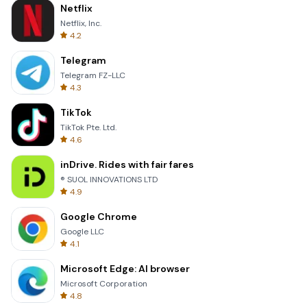
Netflix
Netflix, Inc.
4.2
Telegram
Telegram FZ-LLC
4.3
TikTok
TikTok Pte. Ltd.
4.6
inDrive. Rides with fair fares
® SUOL INNOVATIONS LTD
4.9
Google Chrome
Google LLC
4.1
Microsoft Edge: AI browser
Microsoft Corporation
4.8