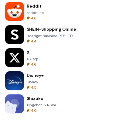
Reddit
reddit Inc.
4.6
SHEIN-Shopping Online
Roadget Business PTE. LTD.
4.4
X
X Corp.
4.6
Disney+
Disney
4.5
Shizuku
Xingchen & Rikka
4.0