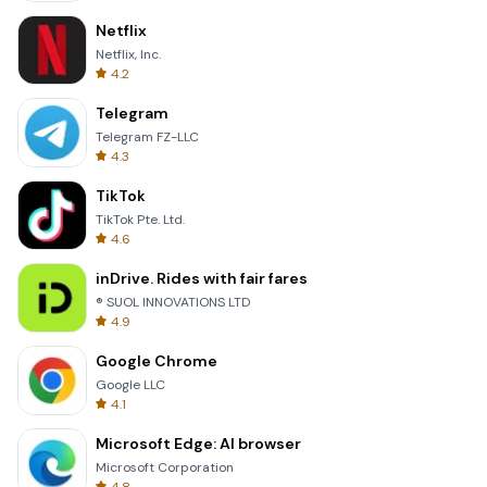
Netflix
Netflix, Inc.
4.2
Telegram
Telegram FZ-LLC
4.3
TikTok
TikTok Pte. Ltd.
4.6
inDrive. Rides with fair fares
® SUOL INNOVATIONS LTD
4.9
Google Chrome
Google LLC
4.1
Microsoft Edge: AI browser
Microsoft Corporation