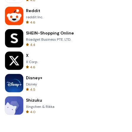
4.8
Reddit
reddit Inc.
4.6
SHEIN-Shopping Online
Roadget Business PTE. LTD.
4.4
X
X Corp.
4.6
Disney+
Disney
4.5
Shizuku
Xingchen & Rikka
4.0