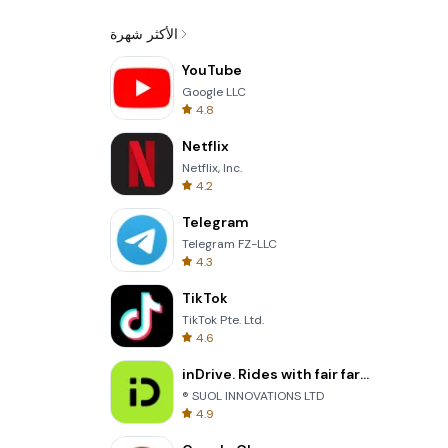
الأكثر شهرة
YouTube
Google LLC
4.8
Netflix
Netflix, Inc.
4.2
Telegram
Telegram FZ-LLC
4.3
TikTok
TikTok Pte. Ltd.
4.6
inDrive. Rides with fair fares
® SUOL INNOVATIONS LTD
4.9