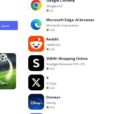
Google Chrome
Google LLC
4.1
Microsoft Edge: AI browser
تحميل
Microsoft Corporation
4.8
Reddit
reddit Inc.
4.6
SHEIN-Shopping Online
Roadget Business PTE. LTD.
4.4
X
X Corp.
4.6
Solitaire Klondike
Disney+
Disney
4.5