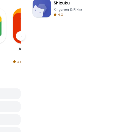
Shizuku
Xingchen & Rikka
4.0
AliExpress
Signal Private
Spotify - Music
Messenger
and Podcasts
4.5
4.3
4.6