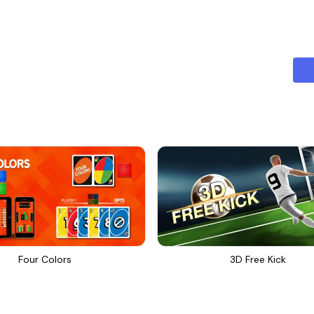
Four Colors
3D Free Kick