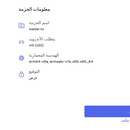
معلومات الحزمة
اسم الحزمة
loader.to
يتطلب الأندرويد
v13
(
v33
)
الهندسة المعمارية
arm64-v8a, armeabi-v7a, x86, x86_64
التوقيع
عرض