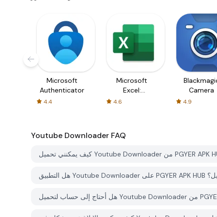
Microsoft
Microsoft
Blackmagi
Authenticator
Excel:
Camera
Spreadsheets
4.4
4.6
4.9
Youtube Downloader
FAQ
جاني للتحميل؟