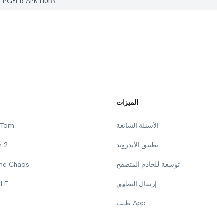
كيف يمكنني الإبلاغ عن مشكلة في Youtube Downloader على PGYER APK HUB؟
الميزات
الأسئلة الشائعة
g Tom
تطبيق الأندرويد
n 2
توسعة للخادم المتصفح
 The Chaos
إرسال التطبيق
ILE
طلب App