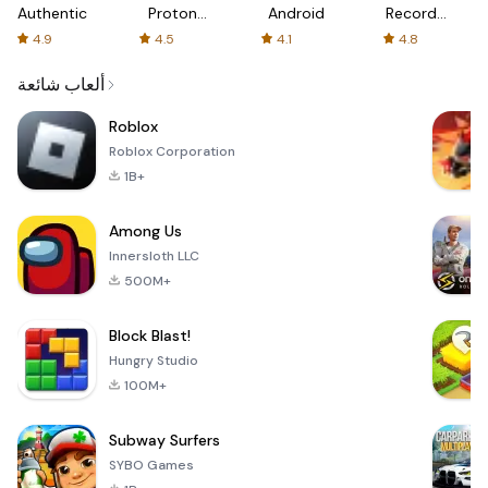
Authenticator
Proton:
Android
Recorder
Fast &
-
4.9
4.5
4.1
4.8
Secure
XRecorder
VPN
ألعاب شائعة
Roblox
Roblox Corporation
1B+
Among Us
Innersloth LLC
500M+
Block Blast!
Hungry Studio
100M+
Subway Surfers
SYBO Games