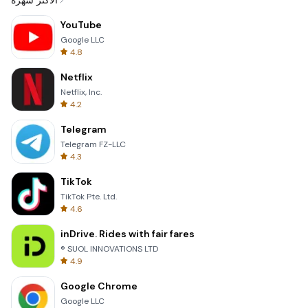
الأكثر شهرة
YouTube
Google LLC
4.8
Netflix
Netflix, Inc.
4.2
Telegram
Telegram FZ-LLC
4.3
TikTok
TikTok Pte. Ltd.
4.6
inDrive. Rides with fair fares
® SUOL INNOVATIONS LTD
4.9
Google Chrome
Google LLC