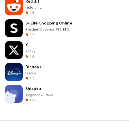
Reddit
reddit Inc.
4.6
SHEIN-Shopping Online
Roadget Business PTE. LTD.
4.4
X
X Corp.
4.6
Disney+
Disney
4.5
Shizuku
Xingchen & Rikka
4.0