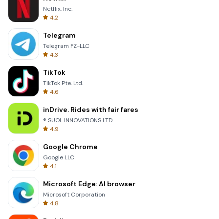
Netflix, Inc.
4.2
Telegram
Telegram FZ-LLC
4.3
TikTok
TikTok Pte. Ltd.
4.6
inDrive. Rides with fair fares
® SUOL INNOVATIONS LTD
4.9
Google Chrome
Google LLC
4.1
Microsoft Edge: AI browser
Microsoft Corporation
4.8