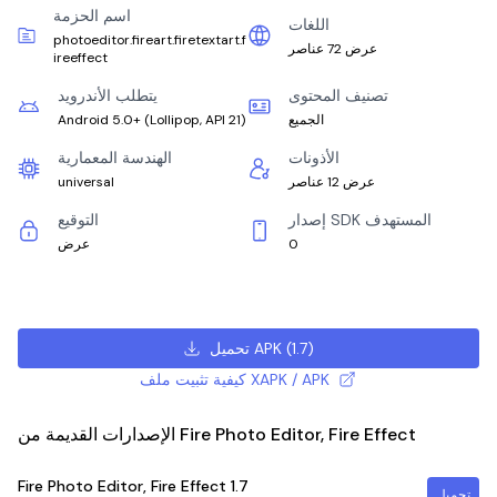
اسم الحزمة
اللغات
photoeditor.fireart.firetextart.f
عرض 72 عناصر
ireeffect
تصنيف المحتوى
يتطلب الأندرويد
الجميع
)
Lollipop, API 21
(
Android 5.0+
الأذونات
الهندسة المعمارية
عرض 12 عناصر
universal
إصدار SDK المستهدف
التوقيع
0
عرض
)
1.7
(
تحميل APK
كيفية تثبيت ملف XAPK / APK
الإصدارات القديمة من Fire Photo Editor, Fire Effect
Fire Photo Editor, Fire Effect
1.7
تحميل