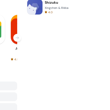
Shizuku
Xingchen & Rikka
4.0
AliExpress
Signal Private
Spotify - Music
Messenger
and Podcasts
4.5
4.3
4.6