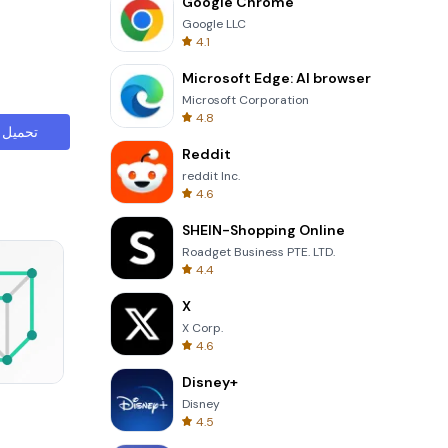
Google Chrome
Google LLC
4.1
Microsoft Edge: AI browser
Microsoft Corporation
4.8
تحميل
Reddit
reddit Inc.
4.6
SHEIN-Shopping Online
Roadget Business PTE. LTD.
4.4
X
X Corp.
4.6
Disney+
8 Ball Billiards Classic
Disney
4.5