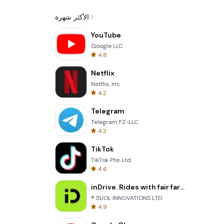
الأكثر شهرة
YouTube
Google LLC
4.8
Netflix
Netflix, Inc.
4.2
Telegram
Telegram FZ-LLC
4.3
TikTok
TikTok Pte. Ltd.
4.6
inDrive. Rides with fair fares
® SUOL INNOVATIONS LTD
4.9