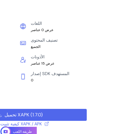
اللغات
عرض 0 عناصر
تصنيف المحتوى
الجميع
الأذونات
عرض 15 عناصر
إصدار SDK المستهدف
0
)
1.7.0
(
تحميل XAPK
كيفية تثبيت ملف XAPK / APK
طريقة اللعب