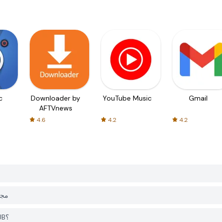
c
Downloader by
YouTube Music
Gmail
AFTVnews
4.6
4.2
4.2
هل التطبيق
هل أحتاج إلى حساب لتحميل Cow Sounds من PGYER APK HUB؟