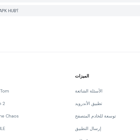
كيف يمكنني الإبلاغ عن مشكلة في Cow Sounds على PGYER APK HUB؟
الميزات
الأسئلة الشائعة
g Tom
تطبيق الأندرويد
n 2
توسعة للخادم المتصفح
 The Chaos
إرسال التطبيق
ILE