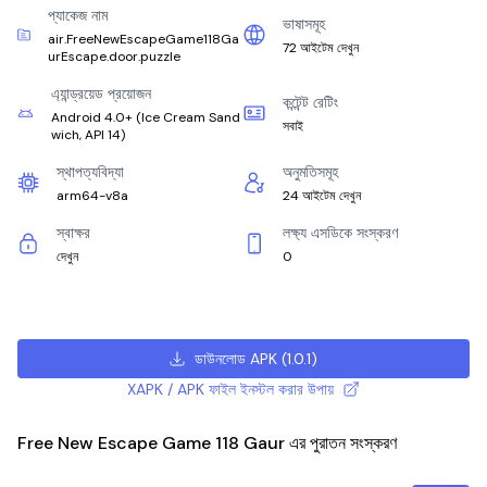
প্যাকেজ নাম
ভাষাসমূহ
air.FreeNewEscapeGame118Ga
72 আইটেম দেখুন
urEscape.door.puzzle
এ্যান্ড্রয়েড প্রয়োজন
কন্টেন্ট রেটিং
Android 4.0+
(
Ice Cream Sand
সবাই
wich, API 14
)
স্থাপত্যবিদ্যা
অনুমতিসমূহ
arm64-v8a
24 আইটেম দেখুন
স্বাক্ষর
লক্ষ্য এসডিকে সংস্করণ
দেখুন
0
ডাউনলোড APK
(
1.0.1
)
XAPK / APK ফাইল ইনস্টল করার উপায়
Free New Escape Game 118 Gaur এর পুরাতন সংস্করণ