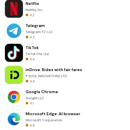
Netflix
Netflix, Inc.
4.2
Telegram
Telegram FZ-LLC
4.3
TikTok
TikTok Pte. Ltd.
4.6
inDrive. Rides with fair fares
® SUOL INNOVATIONS LTD
4.9
Google Chrome
Google LLC
4.1
Microsoft Edge: AI browser
Microsoft Corporation
4.8