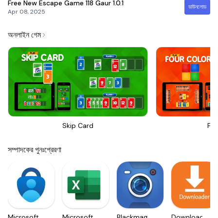
Free New Escape Game 118 Gaur
1.0.1
ডাউনলোড
Apr 08, 2025
অনলাইন গেম
Skip Card
Fou
সম্পাদকের পুনঃপ্রেরণা
Microsoft
Microsoft
Blackmagic
Downloader