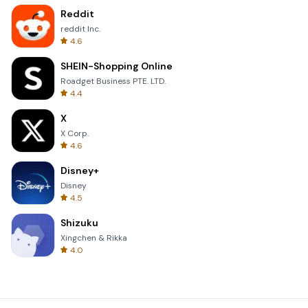
Reddit
reddit Inc.
4.6
SHEIN-Shopping Online
Roadget Business PTE. LTD.
4.4
X
X Corp.
4.6
Disney+
Disney
4.5
Shizuku
Xingchen & Rikka
4.0