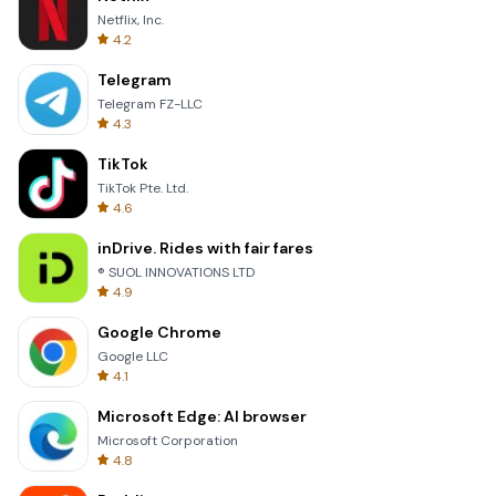
Netflix, Inc.
4.2
Telegram
Telegram FZ-LLC
4.3
TikTok
TikTok Pte. Ltd.
4.6
inDrive. Rides with fair fares
® SUOL INNOVATIONS LTD
4.9
Google Chrome
Google LLC
4.1
Microsoft Edge: AI browser
Microsoft Corporation
4.8