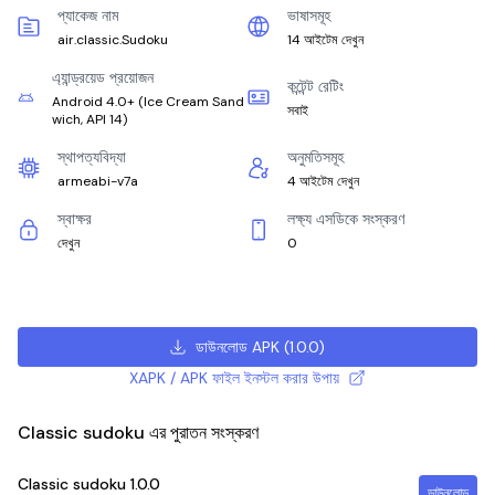
প্যাকেজ নাম
ভাষাসমূহ
air.classic.Sudoku
14 আইটেম দেখুন
এ্যান্ড্রয়েড প্রয়োজন
কন্টেন্ট রেটিং
Android 4.0+
(
Ice Cream Sand
সবাই
wich, API 14
)
স্থাপত্যবিদ্যা
অনুমতিসমূহ
armeabi-v7a
4 আইটেম দেখুন
স্বাক্ষর
লক্ষ্য এসডিকে সংস্করণ
দেখুন
0
ডাউনলোড APK
(
1.0.0
)
XAPK / APK ফাইল ইনস্টল করার উপায়
Classic sudoku এর পুরাতন সংস্করণ
Classic sudoku
1.0.0
ডাউনলোড