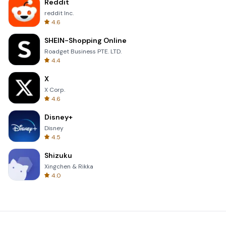
Reddit
reddit Inc.
4.6
SHEIN-Shopping Online
Roadget Business PTE. LTD.
4.4
X
X Corp.
4.6
Disney+
Disney
4.5
Shizuku
Xingchen & Rikka
4.0