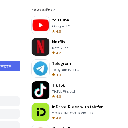
সবচেয়ে জনপ্রিয়
YouTube
Google LLC
4.8
Netflix
Netflix, Inc.
4.2
Telegram
াউনলোড
Telegram FZ-LLC
4.3
TikTok
TikTok Pte. Ltd.
4.6
inDrive. Rides with fair fares
® SUOL INNOVATIONS LTD
4.9