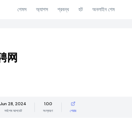
গেমস
অ্যাপস
প্রবন্ধ
হট
অনলাইন গেম
聘网
Jun 28, 2024
1.0.0
সর্বশেষ আপডেট
সংস্করণ
শেয়ার