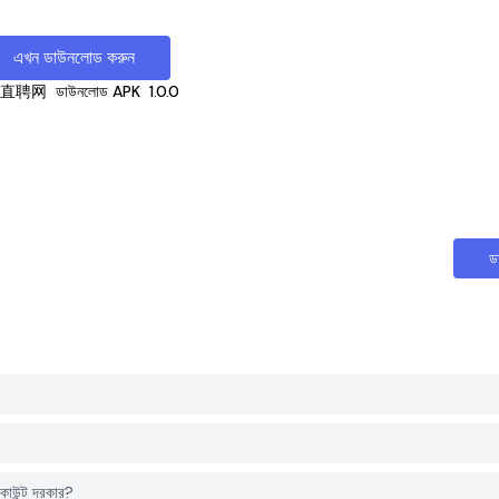
এখন ডাউনলোড করুন
堂直聘网
ডাউনলোড APK
1.0.0
ড
াউন্ট দরকার?