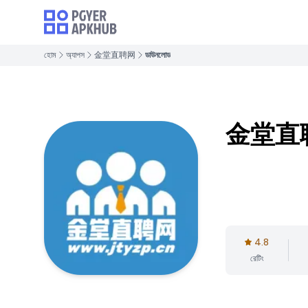
হোম
অ্যাপস
金堂直聘网
ডাউনলোড
金堂直
4.8
রেটিং