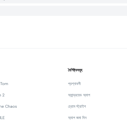
বৈশিষ্ট্যসমূহ
g Tom
প্রশ্নাবলী
n 2
অ্যান্ড্রয়েড অ্যাপ
 The Chaos
চ্রোম স্ট্রাইপ
ILE
অ্যাপ জমা দিন