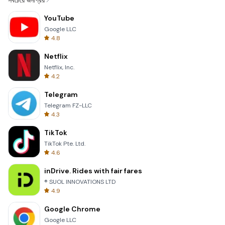
সবচেয়ে জনপ্রিয়
YouTube
Google LLC
4.8
Netflix
Netflix, Inc.
4.2
Telegram
Telegram FZ-LLC
4.3
TikTok
TikTok Pte. Ltd.
4.6
inDrive. Rides with fair fares
® SUOL INNOVATIONS LTD
4.9
Google Chrome
Google LLC