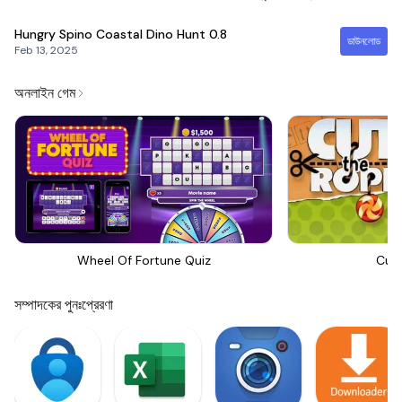
Hungry Spino Coastal Dino Hunt
0.8
ডাউনলোড
Feb 13, 2025
অনলাইন গেম
Wheel Of Fortune Quiz
Cut
সম্পাদকের পুনঃপ্রেরণা