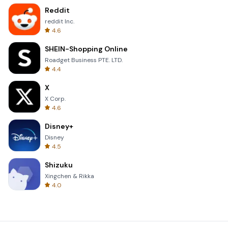
Reddit
reddit Inc.
4.6
SHEIN-Shopping Online
Roadget Business PTE. LTD.
4.4
X
X Corp.
4.6
Disney+
Disney
4.5
Shizuku
Xingchen & Rikka
4.0