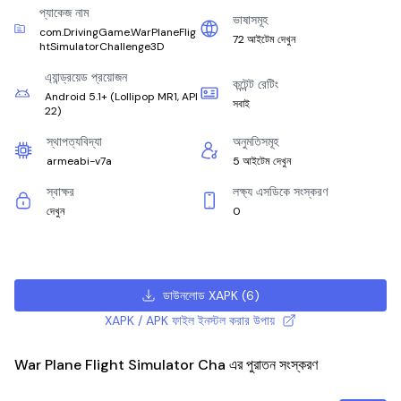
প্যাকেজ নাম
ভাষাসমূহ
com.DrivingGame.WarPlaneFlig
72 আইটেম দেখুন
htSimulatorChallenge3D
এ্যান্ড্রয়েড প্রয়োজন
কন্টেন্ট রেটিং
Android 5.1+
(
Lollipop MR1, API
সবাই
22
)
স্থাপত্যবিদ্যা
অনুমতিসমূহ
armeabi-v7a
5 আইটেম দেখুন
স্বাক্ষর
লক্ষ্য এসডিকে সংস্করণ
দেখুন
0
ডাউনলোড XAPK
(
6
)
XAPK / APK ফাইল ইনস্টল করার উপায়
War Plane Flight Simulator Cha এর পুরাতন সংস্করণ