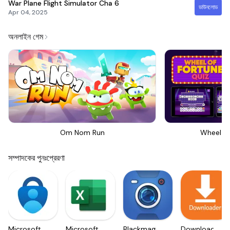
War Plane Flight Simulator Cha
6
ডাউনলোড
Apr 04, 2025
অনলাইন গেম
Om Nom Run
Wheel Of
সম্পাদকের পুনঃপ্রেরণা
Microsoft
Microsoft
Blackmagic
Downloader