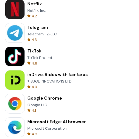
Netflix
Netflix, Inc.
4.2
Telegram
Telegram FZ-LLC
4.3
TikTok
TikTok Pte. Ltd.
4.6
inDrive. Rides with fair fares
® SUOL INNOVATIONS LTD
4.9
Google Chrome
Google LLC
4.1
Microsoft Edge: AI browser
Microsoft Corporation
4.8