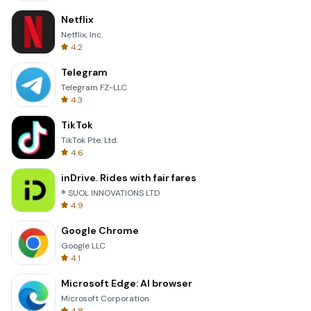
Netflix
Netflix, Inc.
4.2
Telegram
Telegram FZ-LLC
4.3
TikTok
TikTok Pte. Ltd.
4.6
inDrive. Rides with fair fares
® SUOL INNOVATIONS LTD
4.9
Google Chrome
Google LLC
4.1
Microsoft Edge: AI browser
Microsoft Corporation