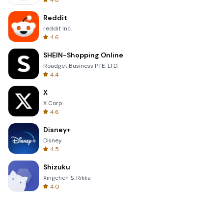
4.8
Reddit
reddit Inc.
4.6
SHEIN-Shopping Online
Roadget Business PTE. LTD.
4.4
X
X Corp.
4.6
Disney+
Disney
4.5
Shizuku
Xingchen & Rikka
4.0