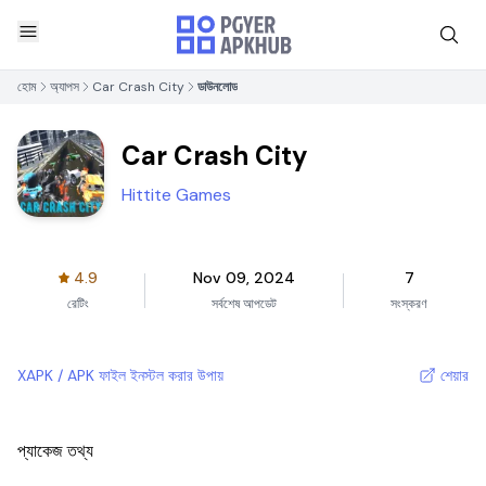
হোম
অ্যাপস
Car Crash City
ডাউনলোড
Car Crash City
Hittite Games
4.9
Nov 09, 2024
7
রেটিং
সর্বশেষ আপডেট
সংস্করণ
XAPK / APK ফাইল ইনস্টল করার উপায়
শেয়ার
প্যাকেজ তথ্য