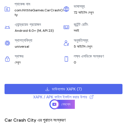
প্যাকেজ নাম
ভাষাসমূহ
com.HittiteGames.CarCrashCi
72 আইটেম দেখুন
ty
এ্যান্ড্রয়েড প্রয়োজন
কন্টেন্ট রেটিং
Android 6.0+
(
M, API 23
)
সবাই
স্থাপত্যবিদ্যা
অনুমতিসমূহ
universal
5 আইটেম দেখুন
স্বাক্ষর
লক্ষ্য এসডিকে সংস্করণ
দেখুন
0
ডাউনলোড XAPK
(
7
)
XAPK / APK ফাইল ইনস্টল করার উপায়
গেমপ্লে
Car Crash City এর পুরাতন সংস্করণ