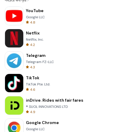
সবচেয়ে জনপ্রিয়
YouTube
Google LLC
4.8
Netflix
Netflix, Inc.
4.2
Telegram
Telegram FZ-LLC
4.3
TikTok
TikTok Pte. Ltd.
4.6
inDrive. Rides with fair fares
® SUOL INNOVATIONS LTD
4.9
Google Chrome
Google LLC