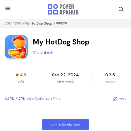
হোম
অ্যাপস
My HotDog Shop
ডাউনলোড
My HotDog Shop
Moonbolt
4.8
Sep 22, 2024
0.2.5
রেটিং
সর্বশেষ আপডেট
সংস্করণ
XAPK / APK ফাইল ইনস্টল করার উপায়
শেয়ার
এখন ডাউনলোড করুন