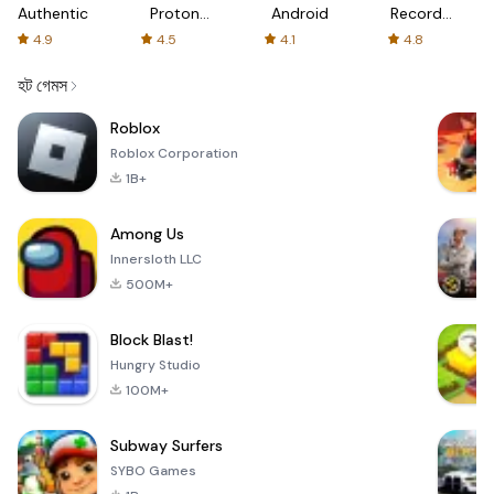
Authenticator
Proton:
Android
Recorder
Fast &
-
4.9
4.5
4.1
4.8
Secure
XRecorder
VPN
হট গেমস
Roblox
Roblox Corporation
1B+
Among Us
Innersloth LLC
500M+
Block Blast!
Hungry Studio
100M+
Subway Surfers
SYBO Games