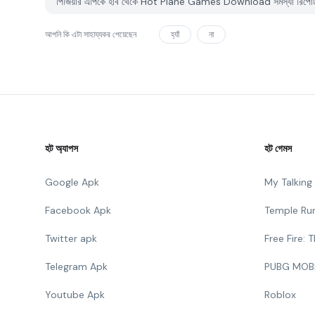
পিজিয়ার এপিকে হাব থেকে Hot Plane Games Download সমস্যা রিপোর্ট
আপনি কি এটা সাহায্যকর পেয়েছেন
হ্যাঁ
না
হট অ্যাপস
হট গেমস
Google Apk
My Talkin
Facebook Apk
Temple Ru
Twitter apk
Free Fire:
Telegram Apk
PUBG MOB
Youtube Apk
Roblox