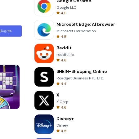
Google Chrome
Google LLC
4.1
Microsoft Edge: AI browser
াউনলোড
Microsoft Corporation
4.8
Reddit
reddit Inc.
4.6
SHEIN-Shopping Online
Roadget Business PTE. LTD.
4.4
X
X Corp.
4.6
Garden Bloom
Disney+
Disney
4.5