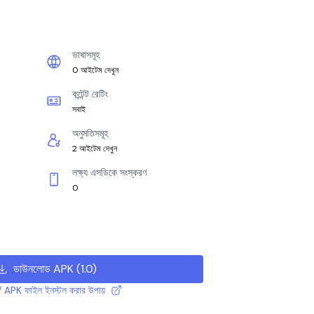
ভাষাসমূহ
0 আইটেম দেখুন
কন্টেন্ট রেটিং
সবাই
অনুমতিসমূহ
2 আইটেম দেখুন
লক্ষ্য এসডিকে সংস্করণ
0
ডাউনলোড APK
(
1.0
)
 APK ফাইল ইনস্টল করার উপায়