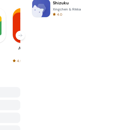
Shizuku
Xingchen & Rikka
4.0
AliExpress
Signal Private
Spotify - Music
Messenger
and Podcasts
4.5
4.3
4.6