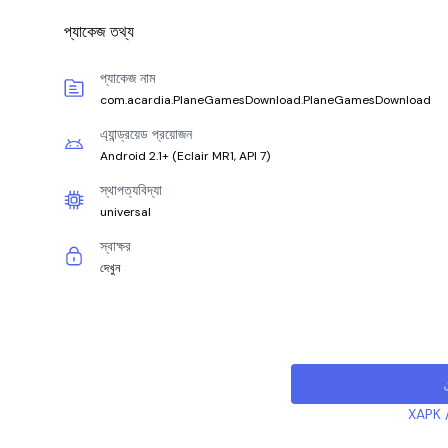
প্যাকেজ তথ্য
প্যাকেজ নাম
com.acardia.PlaneGamesDownload.PlaneGamesDownload
এ্যান্ড্রয়েড প্রয়োজন
Android 2.1+
(
Eclair MR1, API 7
)
স্থাপত্যবিদ্যা
universal
স্বাক্ষর
দেখুন
XAPK /