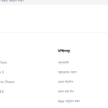
 করতে কিভাবে পারি?
বৈশিষ্ট্যসমূহ
g Tom
প্রশ্নাবলী
n 2
অ্যান্ড্রয়েড অ্যাপ
 The Chaos
চ্রোম স্ট্রাইপ
ILE
অ্যাপ জমা দিন
App অনুরোধ করুন