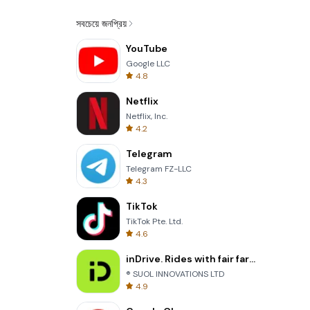
সবচেয়ে জনপ্রিয়
YouTube
Google LLC
4.8
Netflix
Netflix, Inc.
4.2
Telegram
Telegram FZ-LLC
4.3
TikTok
TikTok Pte. Ltd.
4.6
inDrive. Rides with fair fares
® SUOL INNOVATIONS LTD
4.9