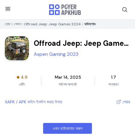
হোম
গেমস
Offroad Jeep: Jeep Games 2024
ডাউনলোড
Offroad Jeep: Jeep Games
2024
Aspen Gaming 2023
4.9
Mar 14, 2025
1.7
রেটিং
সর্বশেষ আপডেট
সংস্করণ
XAPK / APK ফাইল ইনস্টল করার উপায়
শেয়ার
এখন ডাউনলোড করুন