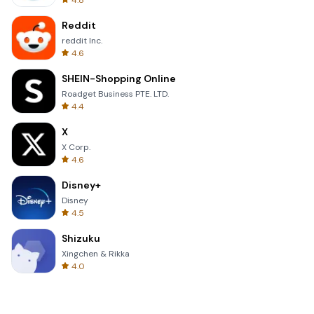
4.8
Reddit
reddit Inc.
4.6
SHEIN-Shopping Online
Roadget Business PTE. LTD.
4.4
X
X Corp.
4.6
Disney+
Disney
4.5
Shizuku
Xingchen & Rikka
4.0