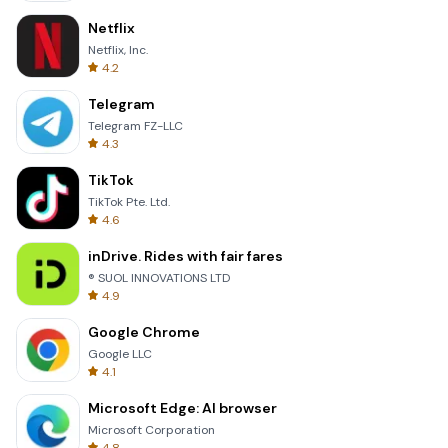
Netflix
Netflix, Inc.
4.2
Telegram
Telegram FZ-LLC
4.3
TikTok
TikTok Pte. Ltd.
4.6
inDrive. Rides with fair fares
® SUOL INNOVATIONS LTD
4.9
Google Chrome
Google LLC
4.1
Microsoft Edge: AI browser
Microsoft Corporation