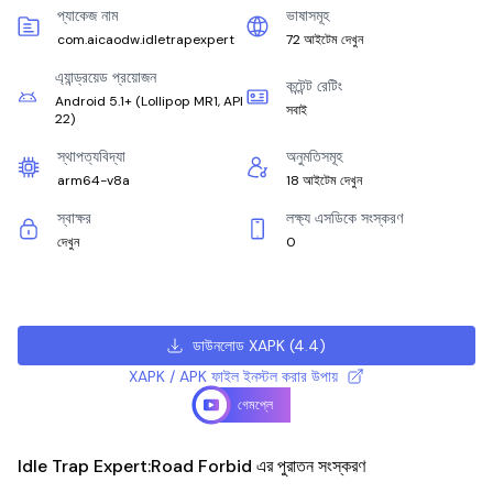
প্যাকেজ নাম
ভাষাসমূহ
com.aicaodw.idletrapexpert
72 আইটেম দেখুন
এ্যান্ড্রয়েড প্রয়োজন
কন্টেন্ট রেটিং
Android 5.1+
(
Lollipop MR1, API
সবাই
22
)
স্থাপত্যবিদ্যা
অনুমতিসমূহ
arm64-v8a
18 আইটেম দেখুন
স্বাক্ষর
লক্ষ্য এসডিকে সংস্করণ
দেখুন
0
ডাউনলোড XAPK
(
4.4
)
XAPK / APK ফাইল ইনস্টল করার উপায়
গেমপ্লে
Idle Trap Expert:Road Forbid এর পুরাতন সংস্করণ