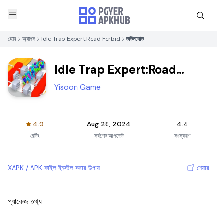
হোম
অ্যাপস
Idle Trap Expert:Road Forbid
ডাউনলোড
Idle Trap Expert:Road
Forbid
Yisoon Game
4.9
Aug 28, 2024
4.4
রেটিং
সর্বশেষ আপডেট
সংস্করণ
XAPK / APK ফাইল ইনস্টল করার উপায়
শেয়ার
প্যাকেজ তথ্য