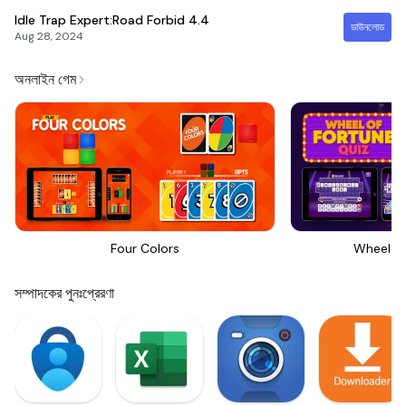
Idle Trap Expert:Road Forbid
4.4
ডাউনলোড
Aug 28, 2024
অনলাইন গেম
Four Colors
Wheel Of
সম্পাদকের পুনঃপ্রেরণা