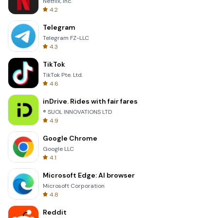
Netflix, Inc.
4.2
Telegram
Telegram FZ-LLC
4.3
TikTok
TikTok Pte. Ltd.
4.6
inDrive. Rides with fair fares
® SUOL INNOVATIONS LTD
4.9
Google Chrome
Google LLC
4.1
Microsoft Edge: AI browser
Microsoft Corporation
4.8
Reddit