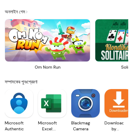
অনলাইন গেম
Om Nom Run
Solita
সম্পাদকের পুনঃপ্রেরণা
Microsoft
Microsoft
Blackmagic
Downloader
Authenticator
Excel:
Camera
by