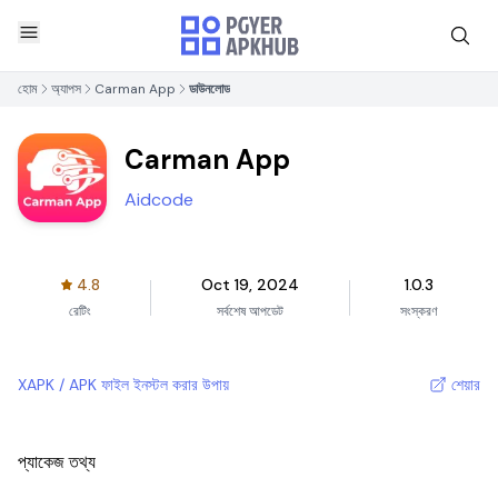
হোম
অ্যাপস
Carman App
ডাউনলোড
Carman App
Aidcode
4.8
Oct 19, 2024
1.0.3
রেটিং
সর্বশেষ আপডেট
সংস্করণ
XAPK / APK ফাইল ইনস্টল করার উপায়
শেয়ার
প্যাকেজ তথ্য