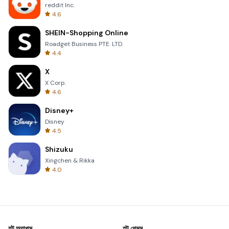
reddit Inc.
4.6
SHEIN-Shopping Online
Roadget Business PTE. LTD.
4.4
X
X Corp.
4.6
Disney+
Disney
4.5
Shizuku
Xingchen & Rikka
4.0
হট অ্যাপস
হট গেমস