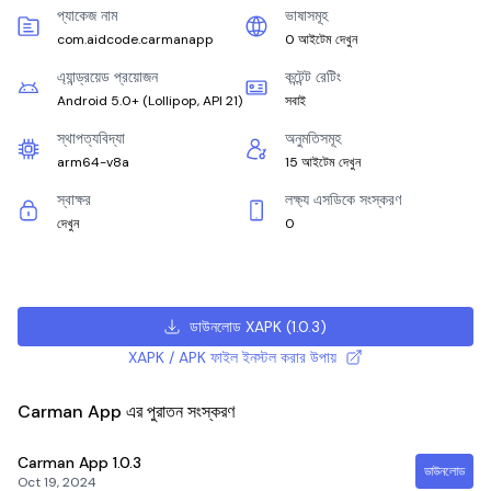
প্যাকেজ নাম
ভাষাসমূহ
com.aidcode.carmanapp
0 আইটেম দেখুন
এ্যান্ড্রয়েড প্রয়োজন
কন্টেন্ট রেটিং
Android 5.0+
(
Lollipop, API 21
)
সবাই
স্থাপত্যবিদ্যা
অনুমতিসমূহ
arm64-v8a
15 আইটেম দেখুন
স্বাক্ষর
লক্ষ্য এসডিকে সংস্করণ
দেখুন
0
ডাউনলোড XAPK
(
1.0.3
)
XAPK / APK ফাইল ইনস্টল করার উপায়
Carman App এর পুরাতন সংস্করণ
Carman App
1.0.3
ডাউনলোড
Oct 19, 2024