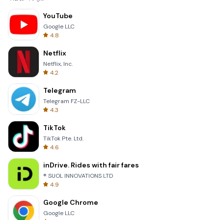
YouTube
Google LLC
4.8
Netflix
Netflix, Inc.
4.2
Telegram
Telegram FZ-LLC
4.3
TikTok
TikTok Pte. Ltd.
4.6
inDrive. Rides with fair fares
® SUOL INNOVATIONS LTD
4.9
Google Chrome
Google LLC