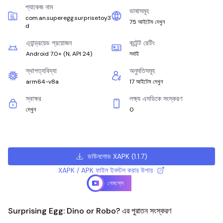
প্যাকেজ নাম
ভাষাসমূহ
com.an.superegg.surprisetoy3
75 আইটেম দেখুন
d
এ্যান্ড্রয়েড প্রয়োজন
কন্টেন্ট রেটিং
Android 7.0+
(
N, API 24
)
সবাই
স্থাপত্যবিদ্যা
অনুমতিসমূহ
arm64-v8a
17 আইটেম দেখুন
স্বাক্ষর
লক্ষ্য এসডিকে সংস্করণ
দেখুন
0
ডাউনলোড XAPK
(
1.1.7
)
XAPK / APK ফাইল ইনস্টল করার উপায়
গেমপ্লে
Surprising Egg: Dino or Robo? এর পুরাতন সংস্করণ