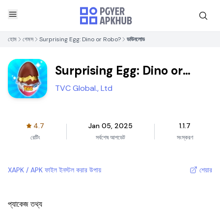
হোম
গেমস
Surprising Egg: Dino or Robo?
ডাউনলোড
Surprising Egg: Dino or
Robo?
TVC Global., Ltd
4.7
Jan 05, 2025
1.1.7
রেটিং
সর্বশেষ আপডেট
সংস্করণ
XAPK / APK ফাইল ইনস্টল করার উপায়
শেয়ার
প্যাকেজ তথ্য