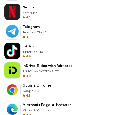
Netflix
Netflix, Inc.
4.2
Telegram
Telegram FZ-LLC
4.3
TikTok
TikTok Pte. Ltd.
4.6
inDrive. Rides with fair fares
® SUOL INNOVATIONS LTD
4.9
Google Chrome
Google LLC
4.1
Microsoft Edge: AI browser
Microsoft Corporation