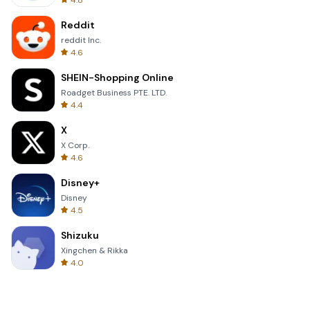
4.8
Reddit
reddit Inc.
4.6
SHEIN-Shopping Online
Roadget Business PTE. LTD.
4.4
X
X Corp.
4.6
Disney+
Disney
4.5
Shizuku
Xingchen & Rikka
4.0