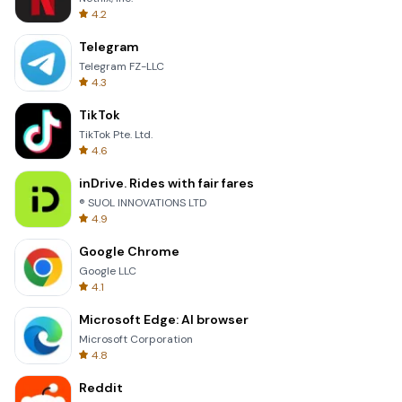
4.2
Telegram
Telegram FZ-LLC
4.3
TikTok
TikTok Pte. Ltd.
4.6
inDrive. Rides with fair fares
® SUOL INNOVATIONS LTD
4.9
Google Chrome
Google LLC
4.1
Microsoft Edge: AI browser
Microsoft Corporation
4.8
Reddit