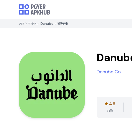
হোম
অ্যাপস
Danube
ডাউনলোড
Danub
Danube Co.
4.8
রেটিং