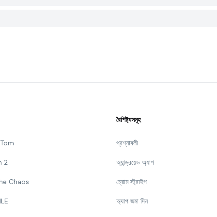
বৈশিষ্ট্যসমূহ
g Tom
প্রশ্নাবলী
n 2
অ্যান্ড্রয়েড অ্যাপ
 The Chaos
চ্রোম স্ট্রাইপ
ILE
অ্যাপ জমা দিন