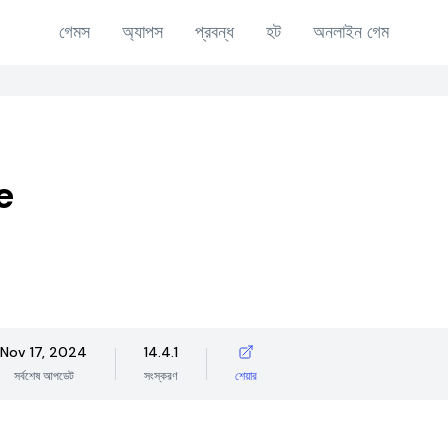
গেমস
অ্যাপস
প্রবন্ধ
হট
অনলাইন গেম
e
Nov 17, 2024
14.4.1
সর্বশেষ আপডেট
সংস্করণ
শেয়ার