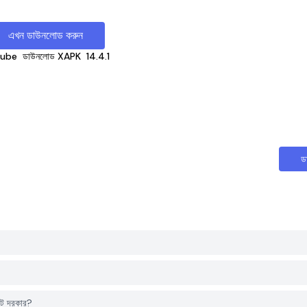
এখন ডাউনলোড করুন
ube
ডাউনলোড XAPK
14.4.1
ড
্ট দরকার?