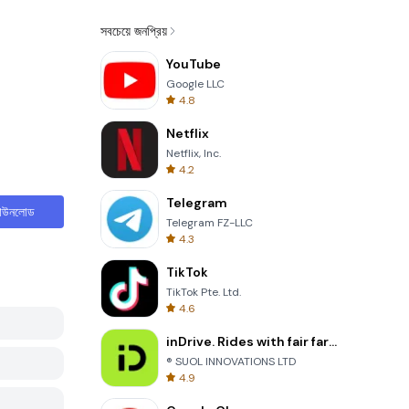
সবচেয়ে জনপ্রিয়
YouTube
Google LLC
4.8
Netflix
Netflix, Inc.
4.2
Telegram
াউনলোড
Telegram FZ-LLC
4.3
TikTok
TikTok Pte. Ltd.
4.6
inDrive. Rides with fair fares
® SUOL INNOVATIONS LTD
4.9