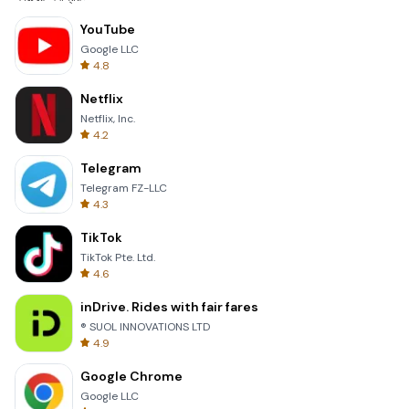
YouTube
Google LLC
4.8
Netflix
Netflix, Inc.
4.2
Telegram
Telegram FZ-LLC
4.3
TikTok
TikTok Pte. Ltd.
4.6
inDrive. Rides with fair fares
® SUOL INNOVATIONS LTD
4.9
Google Chrome
Google LLC