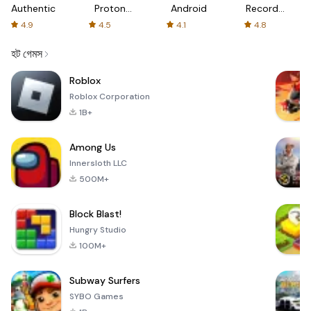
Authenticator
Proton:
Android
Recorder
Fast &
-
4.9
4.5
4.1
4.8
Secure
XRecorder
VPN
হট গেমস
Roblox
Roblox Corporation
1B+
Among Us
Innersloth LLC
500M+
Block Blast!
Hungry Studio
100M+
Subway Surfers
SYBO Games