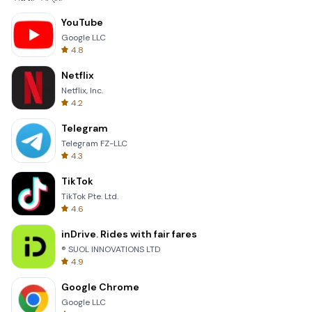
YouTube
Google LLC
4.8
Netflix
Netflix, Inc.
4.2
Telegram
Telegram FZ-LLC
4.3
TikTok
TikTok Pte. Ltd.
4.6
inDrive. Rides with fair fares
® SUOL INNOVATIONS LTD
4.9
Google Chrome
Google LLC