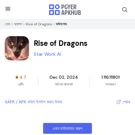
হোম
অ্যাপস
Rise of Dragons
ডাউনলোড
Rise of Dragons
Star Work AI
4.7
Dec 02, 2024
1.116.111801
রেটিং
সর্বশেষ আপডেট
সংস্করণ
XAPK / APK ফাইল ইনস্টল করার উপায়
শেয়ার
এখন ডাউনলোড করুন