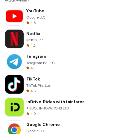
সবচেয়ে জনপ্রিয়
YouTube
Google LLC
4.8
Netflix
Netflix, Inc.
4.2
Telegram
Telegram FZ-LLC
4.3
TikTok
TikTok Pte. Ltd.
4.6
inDrive. Rides with fair fares
® SUOL INNOVATIONS LTD
4.9
Google Chrome
Google LLC