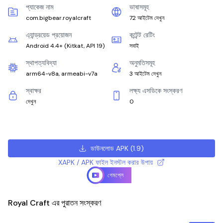
প্যাকেজ নাম
ভাষাসমূহ
com.bigbear.royalcraft
72 আইটেম দেখুন
এ্যান্ড্রয়েড প্রয়োজন
কন্টেন্ট রেটিং
Android 4.4+
(
Kitkat, API 19
)
সবাই
স্থাপত্যবিদ্যা
অনুমতিসমূহ
arm64-v8a, armeabi-v7a
3 আইটেম দেখুন
স্বাক্ষর
লক্ষ্য এসডিকে সংস্করণ
দেখুন
0
ডাউনলোড APK
(
1.9
)
XAPK / APK ফাইল ইনস্টল করার উপায়
গেমপ্লে
Royal Craft এর পুরাতন সংস্করণ