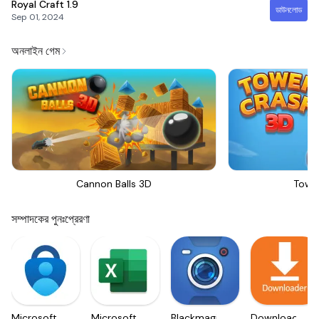
Royal Craft
1.9
ডাউনলোড
Sep 01, 2024
অনলাইন গেম
Cannon Balls 3D
Towe
সম্পাদকের পুনঃপ্রেরণা
Microsoft
Microsoft
Blackmagic
Downloader