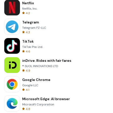
Netflix
Netflix, Inc.
4.2
Telegram
Telegram FZ-LLC
4.3
TikTok
TikTok Pte. Ltd.
4.6
inDrive. Rides with fair fares
® SUOL INNOVATIONS LTD
4.9
Google Chrome
Google LLC
4.1
Microsoft Edge: AI browser
Microsoft Corporation
4.8