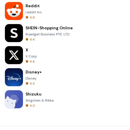
Reddit
reddit Inc.
4.6
SHEIN-Shopping Online
Roadget Business PTE. LTD.
4.4
X
X Corp.
4.6
Disney+
Disney
4.5
Shizuku
Xingchen & Rikka
4.0