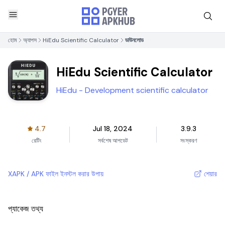
হোম
অ্যাপস
HiEdu Scientific Calculator
ডাউনলোড
HiEdu Scientific Calculator
HiEdu - Development scientific calculator
4.7
Jul 18, 2024
3.9.3
রেটিং
সর্বশেষ আপডেট
সংস্করণ
XAPK / APK ফাইল ইনস্টল করার উপায়
শেয়ার
প্যাকেজ তথ্য