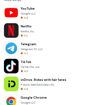
সবচেয়ে জনপ্রিয়
YouTube
Google LLC
4.8
Netflix
Netflix, Inc.
4.2
Telegram
Telegram FZ-LLC
4.3
TikTok
TikTok Pte. Ltd.
4.6
inDrive. Rides with fair fares
® SUOL INNOVATIONS LTD
4.9
Google Chrome
Google LLC