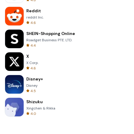
4.8
Reddit
reddit Inc.
4.6
SHEIN-Shopping Online
Roadget Business PTE. LTD.
4.4
X
X Corp.
4.6
Disney+
Disney
4.5
Shizuku
Xingchen & Rikka
4.0