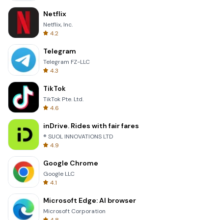
Netflix
Netflix, Inc.
4.2
Telegram
Telegram FZ-LLC
4.3
TikTok
TikTok Pte. Ltd.
4.6
inDrive. Rides with fair fares
® SUOL INNOVATIONS LTD
4.9
Google Chrome
Google LLC
4.1
Microsoft Edge: AI browser
Microsoft Corporation