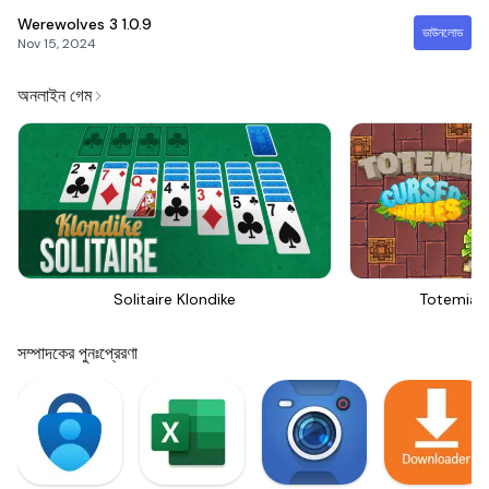
Werewolves 3
1.0.9
ডাউনলোড
Nov 15, 2024
অনলাইন গেম
Solitaire Klondike
Totemia 
সম্পাদকের পুনঃপ্রেরণা