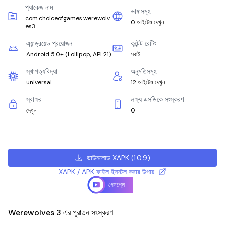
প্যাকেজ নাম
ভাষাসমূহ
com.choiceofgames.werewolv
0 আইটেম দেখুন
es3
এ্যান্ড্রয়েড প্রয়োজন
কন্টেন্ট রেটিং
Android 5.0+
(
Lollipop, API 21
)
সবাই
স্থাপত্যবিদ্যা
অনুমতিসমূহ
universal
12 আইটেম দেখুন
স্বাক্ষর
লক্ষ্য এসডিকে সংস্করণ
দেখুন
0
ডাউনলোড XAPK
(
1.0.9
)
XAPK / APK ফাইল ইনস্টল করার উপায়
গেমপ্লে
Werewolves 3 এর পুরাতন সংস্করণ