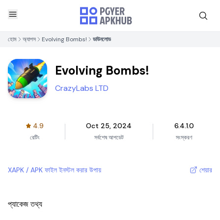
হোম
অ্যাপস
Evolving Bombs!
ডাউনলোড
Evolving Bombs!
CrazyLabs LTD
4.9
Oct 25, 2024
6.4.1.0
রেটিং
সর্বশেষ আপডেট
সংস্করণ
XAPK / APK ফাইল ইনস্টল করার উপায়
শেয়ার
প্যাকেজ তথ্য