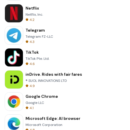
Netflix
Netflix, Inc.
4.2
Telegram
Telegram FZ-LLC
4.3
TikTok
TikTok Pte. Ltd.
4.6
inDrive. Rides with fair fares
® SUOL INNOVATIONS LTD
4.9
Google Chrome
Google LLC
4.1
Microsoft Edge: AI browser
Microsoft Corporation