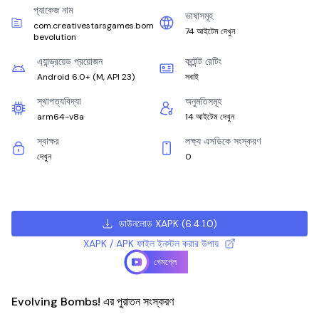
প্যাকেজ নাম
ভাষাসমূহ
com.creativestarsgames.bom
74 আইটেম দেখুন
bevolution
এ্যান্ড্রয়েড প্রয়োজন
কন্টেন্ট রেটিং
Android 6.0+
(
M, API 23
)
সবাই
স্থাপত্যবিদ্যা
অনুমতিসমূহ
arm64-v8a
14 আইটেম দেখুন
স্বাক্ষর
লক্ষ্য এসডিকে সংস্করণ
দেখুন
0
ডাউনলোড XAPK
(
6.4.1.0
)
XAPK / APK ফাইল ইনস্টল করার উপায়
গেমপ্লে
Evolving Bombs! এর পুরাতন সংস্করণ