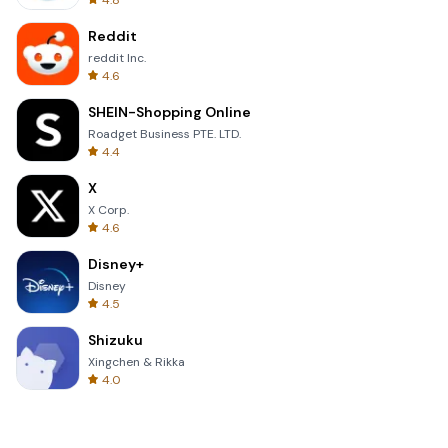
4.8
Reddit
reddit Inc.
4.6
SHEIN-Shopping Online
Roadget Business PTE. LTD.
4.4
X
X Corp.
4.6
Disney+
Disney
4.5
Shizuku
Xingchen & Rikka
4.0