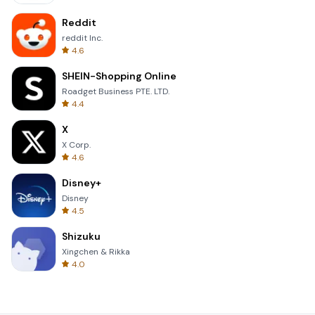
Reddit
reddit Inc.
4.6
SHEIN-Shopping Online
Roadget Business PTE. LTD.
4.4
X
X Corp.
4.6
Disney+
Disney
4.5
Shizuku
Xingchen & Rikka
4.0