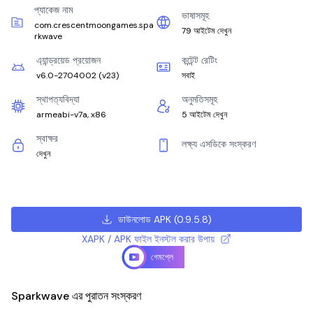
প্যাকেজ নাম
ভাষাসমূহ
com.crescentmoongames.spa
79 আইটেম দেখুন
rkwave
এ্যান্ড্রয়েড প্রয়োজন
কন্টেন্ট রেটিং
v6.0-2704002
(
v23
)
সবাই
স্থাপত্যবিদ্যা
অনুমতিসমূহ
armeabi-v7a, x86
5 আইটেম দেখুন
স্বাক্ষর
লক্ষ্য এসডিকে সংস্করণ
দেখুন
ডাউনলোড APK
(
0.9.5.8
)
XAPK / APK ফাইল ইনস্টল করার উপায়
গেমপ্লে
Sparkwave এর পুরাতন সংস্করণ