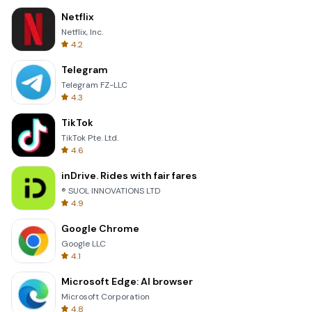
Netflix
Netflix, Inc.
4.2
Telegram
Telegram FZ-LLC
4.3
TikTok
TikTok Pte. Ltd.
4.6
inDrive. Rides with fair fares
® SUOL INNOVATIONS LTD
4.9
Google Chrome
Google LLC
4.1
Microsoft Edge: AI browser
Microsoft Corporation
4.8