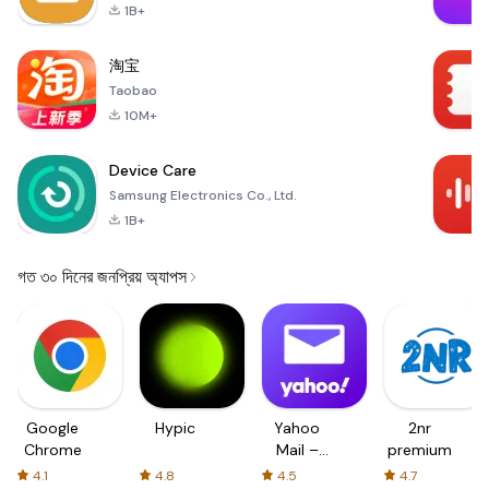
1B+
淘宝
Taobao
10M+
Device Care
Samsung Electronics Co., Ltd.
1B+
গত ৩০ দিনের জনপ্রিয় অ্যাপস
Google
Hypic
Yahoo
2nr
Chrome
Mail –
premium
Organized
4.1
4.8
4.5
4.7