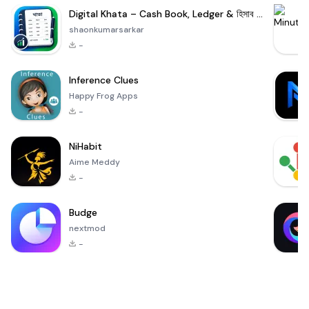
Digital Khata – Cash Book, Ledger & হিসাব খাতা
shaonkumarsarkar
-
Inference Clues
Happy Frog Apps
-
NiHabit
Aime Meddy
-
Budge
nextmod
-