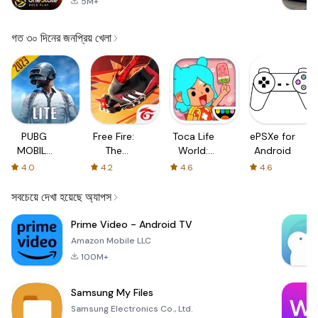
5M+
গত ৩০ দিনের জনপ্রিয় খেলা
PUBG
Free Fire:
Toca Life
ePSXe for
MOBILE
The
World:
Android
LITE
Chaos
Build a
4.0
4.2
4.6
4.6
Story
সবচেয়ে দেখা হয়েছে অ্যাপস
Prime Video - Android TV
Amazon Mobile LLC
100M+
Samsung My Files
Samsung Electronics Co., Ltd.