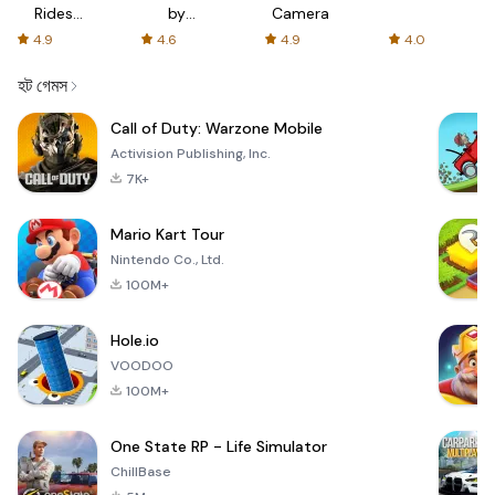
Rides
by
Camera
with fair
AFTVnews
4.9
4.6
4.9
4.0
fares
হট গেমস
Call of Duty: Warzone Mobile
Activision Publishing, Inc.
7K+
Mario Kart Tour
Nintendo Co., Ltd.
100M+
Hole.io
VOODOO
100M+
One State RP - Life Simulator
ChillBase