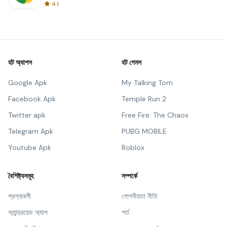
4.1
হট অ্যাপস
হট গেমস
Google Apk
My Talking Tom
Facebook Apk
Temple Run 2
Twitter apk
Free Fire: The Chaos
Telegram Apk
PUBG MOBILE
Youtube Apk
Roblox
বৈশিষ্ট্যসমূহ
সম্পর্কে
প্রশ্নাবলী
গোপনীয়তা নীতি
অ্যান্ড্রয়েড অ্যাপ
শর্ত