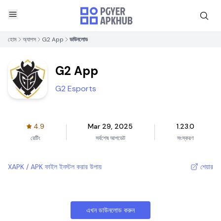
হোম
অ্যাপস
G2 App
ডাউনলোড
G2 App
G2 Esports
4.9
Mar 29, 2025
1.23.0
রেটিং
সর্বশেষ আপডেট
সংস্করণ
XAPK / APK ফাইল ইনস্টল করার উপায়
শেয়ার
এখন ডাউনলোড করুন