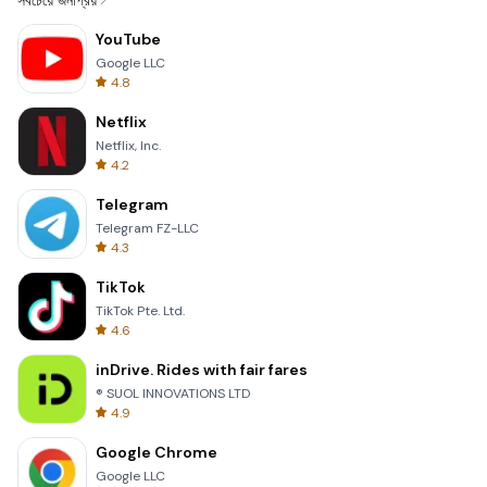
সবচেয়ে জনপ্রিয়
YouTube
Google LLC
4.8
Netflix
Netflix, Inc.
4.2
Telegram
Telegram FZ-LLC
4.3
TikTok
TikTok Pte. Ltd.
4.6
inDrive. Rides with fair fares
® SUOL INNOVATIONS LTD
4.9
Google Chrome
Google LLC