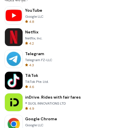
সবচেয়ে জনপ্রিয়
YouTube
Google LLC
4.8
Netflix
Netflix, Inc.
4.2
Telegram
Telegram FZ-LLC
4.3
TikTok
TikTok Pte. Ltd.
4.6
inDrive. Rides with fair fares
® SUOL INNOVATIONS LTD
4.9
Google Chrome
Google LLC