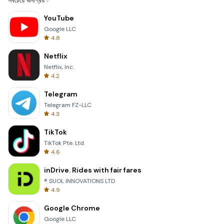
সবচেয়ে জনপ্রিয়
YouTube
Google LLC
4.8
Netflix
Netflix, Inc.
4.2
Telegram
Telegram FZ-LLC
4.3
TikTok
TikTok Pte. Ltd.
4.6
inDrive. Rides with fair fares
® SUOL INNOVATIONS LTD
4.9
Google Chrome
Google LLC