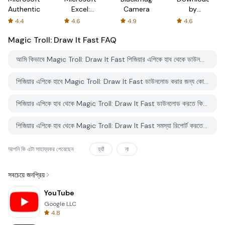
Authenticator
Excel:
Camera
by
Spreadsheets
AFTVnews
4.4
4.6
4.9
4.6
Magic Troll: Draw It Fast
FAQ
আমি কিভাবে Magic Troll: Draw It Fast পিজিয়ার এপিকে হাব থেকে ডাউনলোড করব?
পিজিয়ার এপিকে হাবে Magic Troll: Draw It Fast ডাউনলোড করার জন্য কোন খরচ আছে?
পিজিয়ার এপিকে হাব থেকে Magic Troll: Draw It Fast ডাউনলোড করতে কি আমার একটি অ্যাকাউন্ট দরকার?
পিজিয়ার এপিকে হাব থেকে Magic Troll: Draw It Fast সমস্যা রিপোর্ট করতে কিভাবে পারি?
আপনি কি এটা সাহায্যকর পেয়েছেন
হ্যাঁ
না
সবচেয়ে জনপ্রিয়
YouTube
Google LLC
4.8