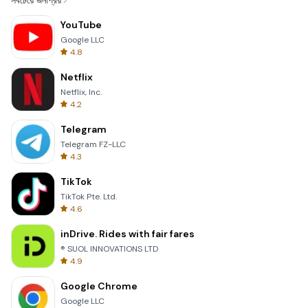
সবচেয়ে জনপ্রিয়
YouTube
Google LLC
4.8
Netflix
Netflix, Inc.
4.2
Telegram
Telegram FZ-LLC
4.3
TikTok
TikTok Pte. Ltd.
4.6
inDrive. Rides with fair fares
® SUOL INNOVATIONS LTD
4.9
Google Chrome
Google LLC