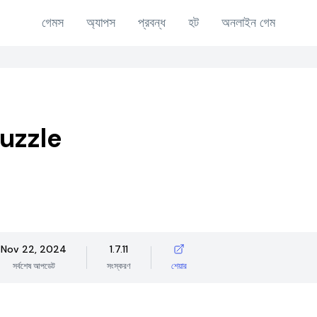
গেমস
অ্যাপস
প্রবন্ধ
হট
অনলাইন গেম
uzzle
Nov 22, 2024
1.7.11
সর্বশেষ আপডেট
সংস্করণ
শেয়ার