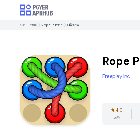
হোম
গেমস
Rope Puzzle
ডাউনলোড
Rope P
Freeplay Inc
4.9
রেটিং