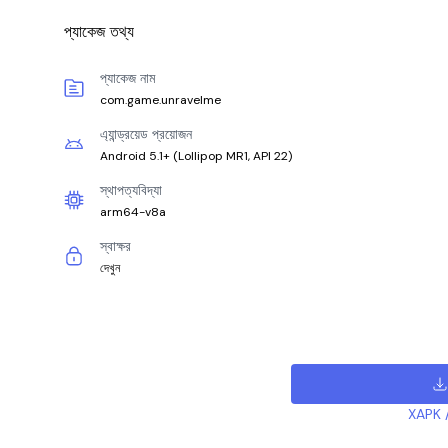
প্যাকেজ তথ্য
প্যাকেজ নাম
com.game.unravelme
এ্যান্ড্রয়েড প্রয়োজন
Android 5.1+
(
Lollipop MR1, API 22
)
স্থাপত্যবিদ্যা
arm64-v8a
স্বাক্ষর
দেখুন
XAPK /