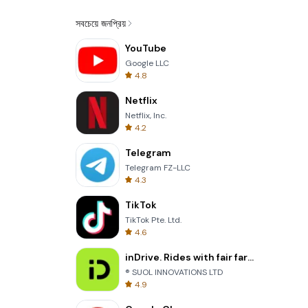
সবচেয়ে জনপ্রিয়
YouTube
Google LLC
4.8
Netflix
Netflix, Inc.
4.2
Telegram
Telegram FZ-LLC
4.3
TikTok
TikTok Pte. Ltd.
4.6
inDrive. Rides with fair fares
® SUOL INNOVATIONS LTD
4.9