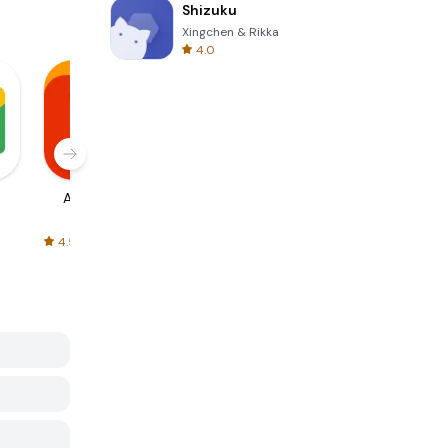
Shizuku
Xingchen & Rikka
4.0
AliExpress
Signal Private
Spotify - Music
Messenger
and Podcasts
4.5
4.3
4.6