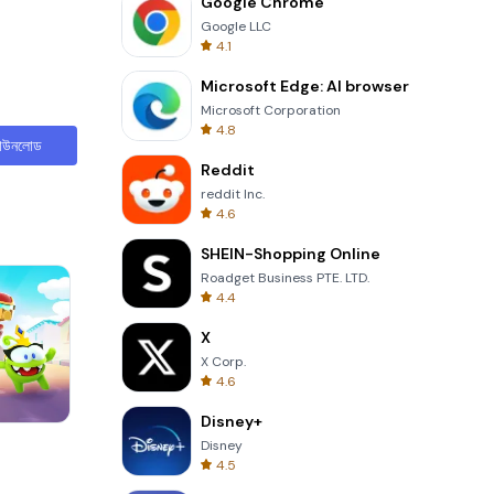
Google Chrome
Google LLC
4.1
Microsoft Edge: AI browser
Microsoft Corporation
4.8
াউনলোড
Reddit
reddit Inc.
4.6
SHEIN-Shopping Online
Roadget Business PTE. LTD.
4.4
X
X Corp.
4.6
Disney+
Words of Wonders
Disney
4.5