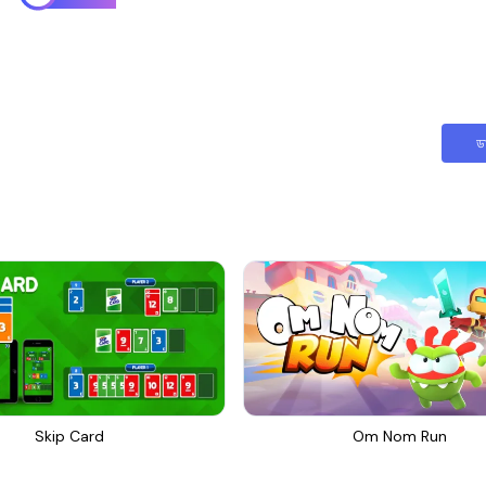
ড
Skip Card
Om Nom Run