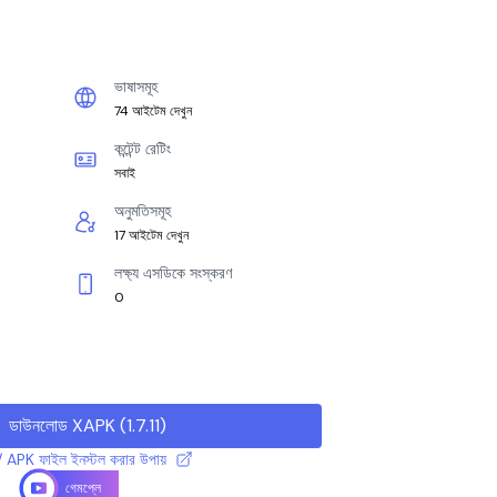
ভাষাসমূহ
74 আইটেম দেখুন
কন্টেন্ট রেটিং
সবাই
অনুমতিসমূহ
17 আইটেম দেখুন
লক্ষ্য এসডিকে সংস্করণ
0
ডাউনলোড XAPK
(
1.7.11
)
 APK ফাইল ইনস্টল করার উপায়
গেমপ্লে