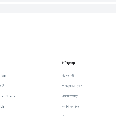
বৈশিষ্ট্যসমূহ
g Tom
প্রশ্নাবলী
n 2
অ্যান্ড্রয়েড অ্যাপ
 The Chaos
চ্রোম স্ট্রাইপ
ILE
অ্যাপ জমা দিন