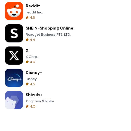
Reddit
reddit Inc.
4.6
SHEIN-Shopping Online
Roadget Business PTE. LTD.
4.4
X
X Corp.
4.6
Disney+
Disney
4.5
Shizuku
Xingchen & Rikka
4.0