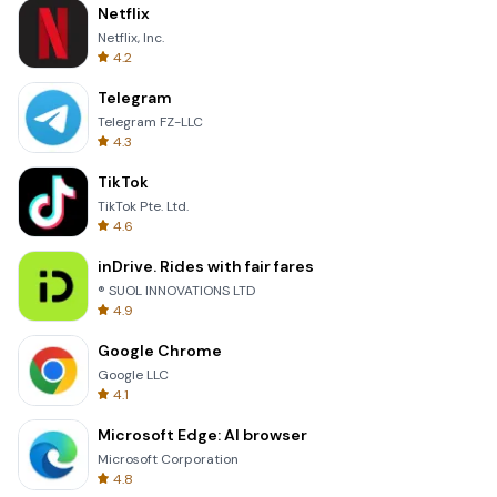
Netflix
Netflix, Inc.
4.2
Telegram
Telegram FZ-LLC
4.3
TikTok
TikTok Pte. Ltd.
4.6
inDrive. Rides with fair fares
® SUOL INNOVATIONS LTD
4.9
Google Chrome
Google LLC
4.1
Microsoft Edge: AI browser
Microsoft Corporation
4.8