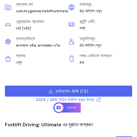
প্যাকেজ নাম
ভাষাসমূহ
com.hrygames.forkliftultimate
92 আইটেম দেখুন
এ্যান্ড্রয়েড প্রয়োজন
কন্টেন্ট রেটিং
v12
(
v32
)
সবাই
স্থাপত্যবিদ্যা
অনুমতিসমূহ
arm64-v8a, armeabi-v7a
33 আইটেম দেখুন
স্বাক্ষর
লক্ষ্য এসডিকে সংস্করণ
দেখুন
34
ডাউনলোড APK
(
1.9
)
XAPK / APK ফাইল ইনস্টল করার উপায়
গেমপ্লে
Forklift Driving: Ultimate এর পুরাতন সংস্করণ