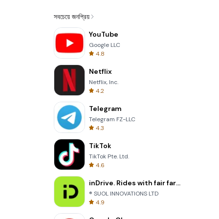
সবচেয়ে জনপ্রিয়
YouTube
Google LLC
4.8
Netflix
Netflix, Inc.
4.2
Telegram
Telegram FZ-LLC
4.3
TikTok
TikTok Pte. Ltd.
4.6
inDrive. Rides with fair fares
® SUOL INNOVATIONS LTD
4.9