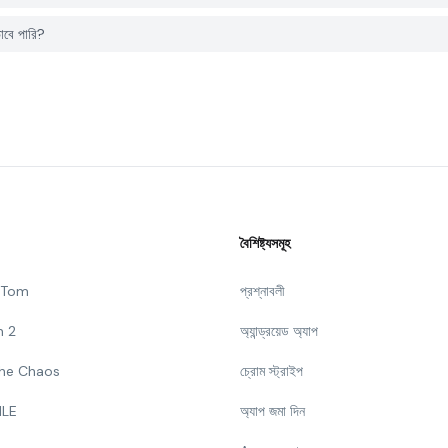
াবে পারি?
বৈশিষ্ট্যসমূহ
g Tom
প্রশ্নাবলী
n 2
অ্যান্ড্রয়েড অ্যাপ
 The Chaos
চ্রোম স্ট্রাইপ
ILE
অ্যাপ জমা দিন