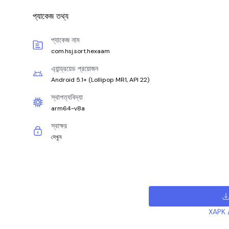
প্যাকেজ তথ্য
প্যাকেজ নাম
com.hsj.sort.hexaam
এ্যান্ড্রয়েড প্রয়োজন
Android 5.1+
(
Lollipop MR1, API 22
)
স্থাপত্যবিদ্যা
arm64-v8a
স্বাক্ষর
দেখুন
XAPK /