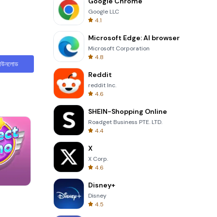
Google Chrome
Google LLC
4.1
Microsoft Edge: AI browser
Microsoft Corporation
4.8
াউনলোড
Reddit
reddit Inc.
4.6
SHEIN-Shopping Online
Roadget Business PTE. LTD.
4.4
X
X Corp.
4.6
Disney+
Cannon Balls 3D
Disney
4.5