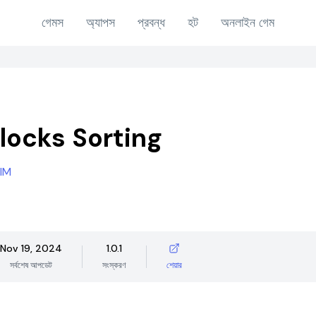
গেমস
অ্যাপস
প্রবন্ধ
হট
অনলাইন গেম
locks Sorting
IM
Nov 19, 2024
1.0.1
সর্বশেষ আপডেট
সংস্করণ
শেয়ার