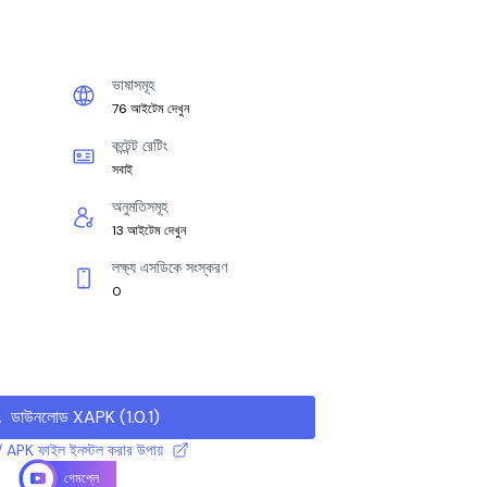
ভাষাসমূহ
76 আইটেম দেখুন
কন্টেন্ট রেটিং
সবাই
অনুমতিসমূহ
13 আইটেম দেখুন
লক্ষ্য এসডিকে সংস্করণ
0
ডাউনলোড XAPK
(
1.0.1
)
 APK ফাইল ইনস্টল করার উপায়
গেমপ্লে