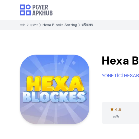
হোম
অ্যাপস
Hexa Blocks Sorting
ডাউনলোড
Hexa B
YÖNETİCİ HESAB
4.8
রেটিং