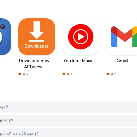
c
Downloader by
YouTube Music
Gmail
AFTVnews
4.6
4.2
4.2
 করব?
খরচ আছে?
 একটি অ্যাকাউন্ট দরকার?