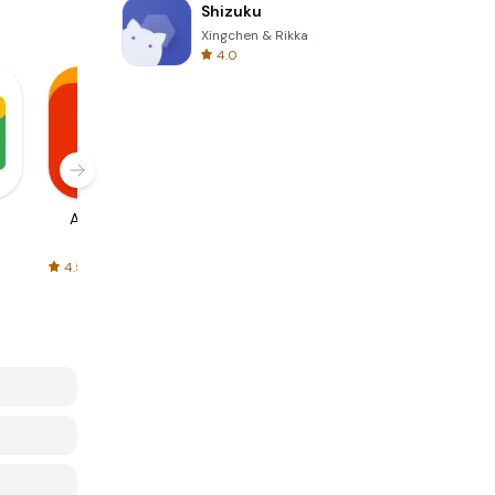
Shizuku
Xingchen & Rikka
4.0
AliExpress
Signal Private
Spotify - Music
Messenger
and Podcasts
4.5
4.3
4.6