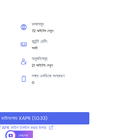
ভাষাসমূহ
72 আইটেম দেখুন
কন্টেন্ট রেটিং
সবাই
অনুমতিসমূহ
21 আইটেম দেখুন
লক্ষ্য এসডিকে সংস্করণ
0
ডাউনলোড XAPK
(
1.0.33
)
 APK ফাইল ইনস্টল করার উপায়
গেমপ্লে