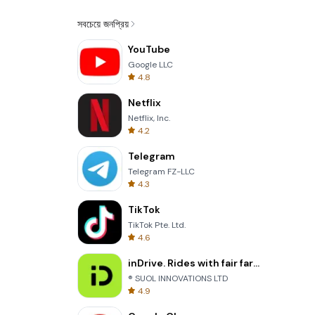
সবচেয়ে জনপ্রিয়
YouTube
Google LLC
4.8
Netflix
Netflix, Inc.
4.2
Telegram
Telegram FZ-LLC
4.3
TikTok
TikTok Pte. Ltd.
4.6
inDrive. Rides with fair fares
® SUOL INNOVATIONS LTD
4.9