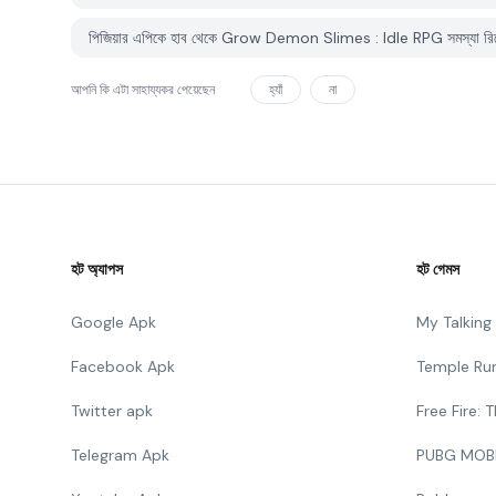
পিজিয়ার এপিকে হাব থেকে Grow Demon Slimes : Idle RPG সমস্যা রিপো
আপনি কি এটা সাহায্যকর পেয়েছেন
হ্যাঁ
না
হট অ্যাপস
হট গেমস
Google Apk
My Talkin
Facebook Apk
Temple Ru
Twitter apk
Free Fire:
Telegram Apk
PUBG MOB