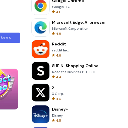
Google Chrome
Google LLC
4.1
Microsoft Edge: AI browser
Microsoft Corporation
4.8
াউনলোড
Reddit
reddit Inc.
4.6
SHEIN-Shopping Online
Roadget Business PTE. LTD.
4.4
X
X Corp.
4.6
Disney+
3D Free Kick
Disney
4.5