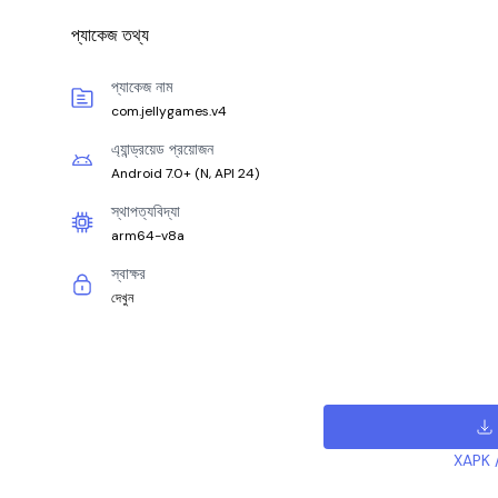
প্যাকেজ তথ্য
প্যাকেজ নাম
com.jellygames.v4
এ্যান্ড্রয়েড প্রয়োজন
Android 7.0+
(
N, API 24
)
স্থাপত্যবিদ্যা
arm64-v8a
স্বাক্ষর
দেখুন
XAPK /