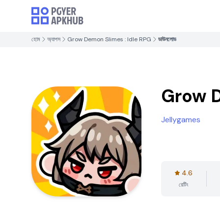
হোম
অ্যাপস
Grow Demon Slimes : Idle RPG
ডাউনলোড
Grow D
Jellygames
4.6
রেটিং