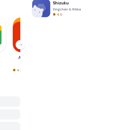
Shizuku
Xingchen & Rikka
4.0
AliExpress
Signal Private
Spotify - Music
Messenger
and Podcasts
4.5
4.3
4.6