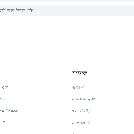
র্ট করতে কিভাবে পারি?
বৈশিষ্ট্যসমূহ
g Tom
প্রশ্নাবলী
n 2
অ্যান্ড্রয়েড অ্যাপ
 The Chaos
চ্রোম স্ট্রাইপ
ILE
অ্যাপ জমা দিন