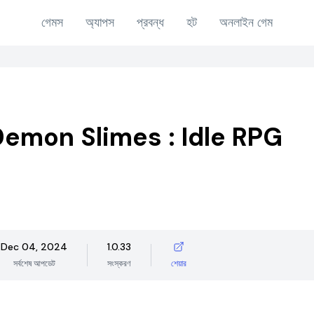
গেমস
অ্যাপস
প্রবন্ধ
হট
অনলাইন গেম
emon Slimes : Idle RPG
Dec 04, 2024
1.0.33
সর্বশেষ আপডেট
সংস্করণ
শেয়ার