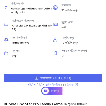
প্যাকেজ নাম
ভাষাসমূহ
com.kncgame.bubble.shooter.f
72 আইটেম দেখুন
amily.color
এ্যান্ড্রয়েড প্রয়োজন
কন্টেন্ট রেটিং
Android 5.1+
(
Lollipop MR1, API
সবাই
22
)
স্থাপত্যবিদ্যা
অনুমতিসমূহ
armeabi-v7a
15 আইটেম দেখুন
স্বাক্ষর
লক্ষ্য এসডিকে সংস্করণ
দেখুন
0
ডাউনলোড XAPK
(
1.0.10
)
XAPK / APK ফাইল ইনস্টল করার উপায়
গেমপ্লে
Bubble Shooter Pro Family Game এর পুরাতন সংস্করণ